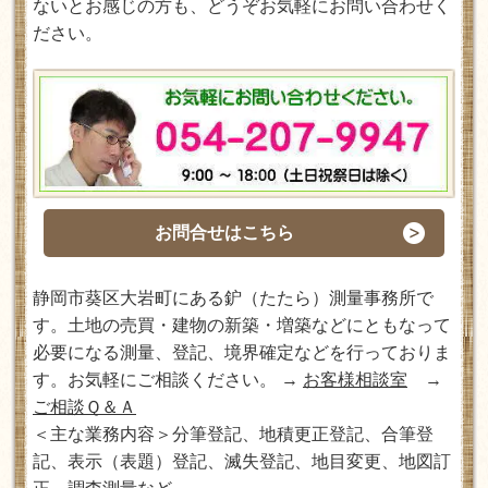
ないとお感じの方も、どうぞお気軽にお問い合わせく
ださい。
お問合せはこちら
静岡市葵区大岩町にある鈩（たたら）測量事務所で
す。土地の売買・建物の新築・増築などにともなって
必要になる測量、登記、境界確定などを行っておりま
す。お気軽にご相談ください。 →
お客様相談室
→
ご相談Ｑ＆Ａ
＜主な業務内容＞分筆登記、地積更正登記、合筆登
記、表示（表題）登記、滅失登記、地目変更、地図訂