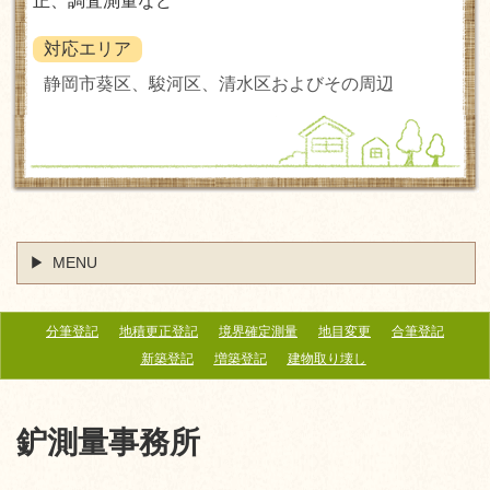
正、調査測量など
対応エリア
静岡市葵区、駿河区、清水区およびその周辺
MENU
分筆登記
地積更正登記
境界確定測量
地目変更
合筆登記
新築登記
増築登記
建物取り壊し
鈩測量事務所