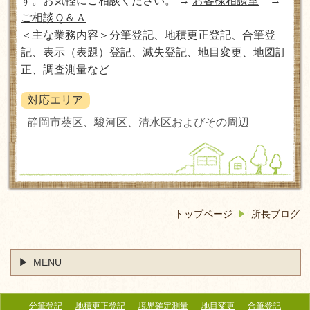
す。お気軽にご相談ください。 →
お客様相談室
→
ご相談Ｑ＆Ａ
＜主な業務内容＞分筆登記、地積更正登記、合筆登
記、表示（表題）登記、滅失登記、地目変更、地図訂
正、調査測量など
対応エリア
静岡市葵区、駿河区、清水区およびその周辺
トップページ
所長ブログ
MENU
分筆登記
地積更正登記
境界確定測量
地目変更
合筆登記