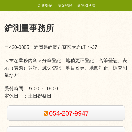
新築登記
増築登記
建物取り壊し
鈩測量事務所
〒420-0885 静岡県静岡市葵区大岩町７‐37
＜主な業務内容＞分筆登記、地積更正登記、合筆登記、表
示（表題）登記、滅失登記、地目変更、地図訂正、調査測
量など
受付時間：
９:00 ～ 18:00
定休日 ：
土日祝祭日
054-207-9947