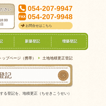
054-207-9947
ださい
054-207-9948
8:00
祭日
お問合せはこちら
記
新築登記
増築登記
トップページ（携帯）
土地地積更正登記
登記
する登記を、地積更正（ちせきこうせい）