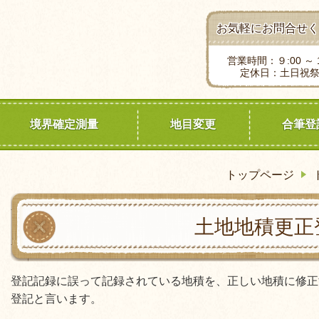
お気軽にお問合せく
営業時間：９:00 ～ 1
定休日：土日祝
境界確定測量
地目変更
合筆登
トップページ
土地地積更正
登記記録に誤って記録されている地積を、正しい地積に修正
登記と言います。