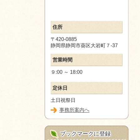
住所
〒420-0885
静岡県静岡市葵区大岩町７‐37
営業時間
９:00 ～ 18:00
定休日
土日祝祭日
事務所案内へ
ブックマークに登録