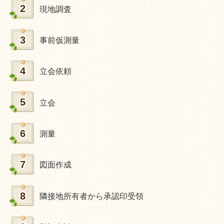
2
現地調査
3
事前仮測量
4
立会依頼
5
立会
6
測量
7
図面作成
8
隣接地所有者から承認印受領