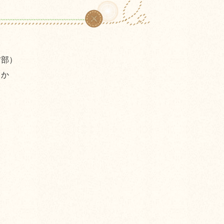
村部）
うか